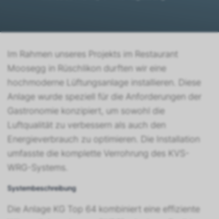
Im Rahmen unseres Projekts im Restaurant
Moosegg in Rüschlikon durften wir eine
hochmoderne Lüftungsanlage installieren. Diese
Anlage wurde speziell für die Anforderungen der
Gastronomie konzipiert, um sowohl die
Luftqualität zu verbessern als auch den
Energieverbrauch zu optimieren. Die Installation
umfasste die komplette Verrohrung des KVS-
WRG-Systems.
Systembeschreibung
Die Anlage KG Top 64 kombiniert eine effiziente