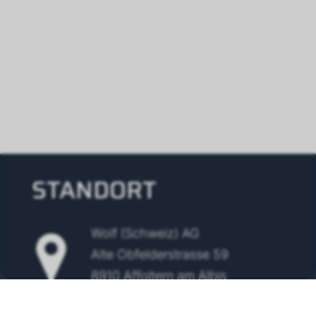
STANDORT
Wolf (Schweiz) AG
Alte Obfelderstrasse 59
8910 Affoltern am Albis