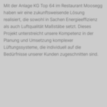
Mit der Anlage KG Top 64 im Restaurant Moosegg
haben wir eine zukunftsweisende Lösung
realisiert, die sowohl in Sachen Energieeffizienz
als auch Luftqualität Maßstäbe setzt. Dieses
Projekt unterstreicht unsere Kompetenz in der
Planung und Umsetzung komplexer
Lüftungssysteme, die individuell auf die
Bedürfnisse unserer Kunden zugeschnitten sind.