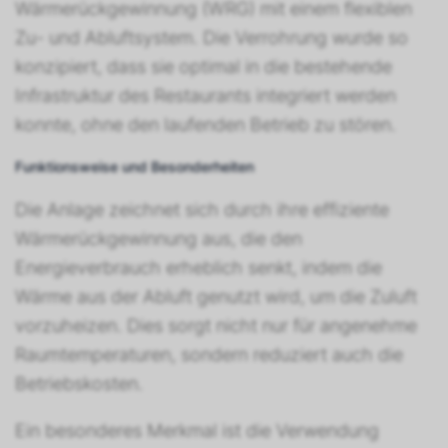
Wärmerückgewinnung (WRG) mit einem flexiblen
Zu- und Abluftsystem. Die Verrohrung wurde so
konzipiert, dass sie optimal in die bestehende
Infrastruktur des Restaurants integriert werden
konnte, ohne den laufenden Betrieb zu stören.
Funktionsweise und Besonderheiten
Die Anlage zeichnet sich durch ihre effiziente
Wärmerückgewinnung aus, die den
Energieverbrauch erheblich senkt, indem die
Wärme aus der Abluft genutzt wird, um die Zuluft
vorzuheizen. Dies sorgt nicht nur für angenehme
Raumtemperaturen, sondern reduziert auch die
Betriebskosten.
Ein besonderes Merkmal ist die Verwendung