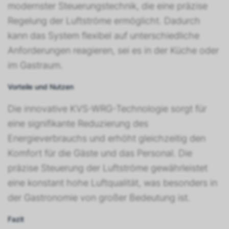
modernster Steuerungstechnik, die eine präzise
Regelung der Luftströme ermöglicht. Dadurch
kann das System flexibel auf unterschiedliche
Anforderungen reagieren, sei es in der Küche oder
im Gastraum.
Vorteile und Nutzen
Die innovative KVS-WRG-Technologie sorgt für
eine signifikante Reduzierung des
Energieverbrauchs und erhöht gleichzeitig den
Komfort für die Gäste und das Personal. Die
präzise Steuerung der Luftströme gewährleistet
eine konstant hohe Luftqualität, was besonders in
der Gastronomie von großer Bedeutung ist.
Fazit