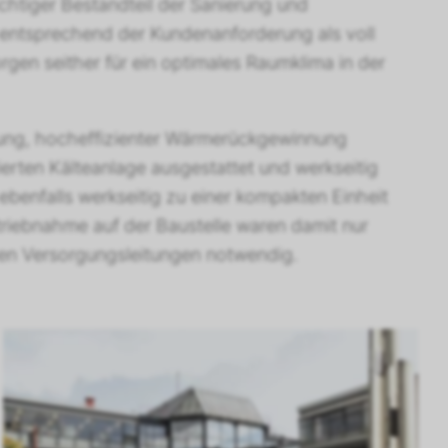
chtiger Bestandteil der Sanierung und
entsprechend der Kundenanforderung als voll
rgen seither für ein optimales Raumklima in der
lung, hocheffizienter Wärmerückgewinnung
erten Kälteanlage ausgestattet und werkseitig
benfalls werkseitig zu einer kompakten Einheit
etriebnahme auf der Baustelle waren damit nur
gen Versorgungsleitungen notwendig.