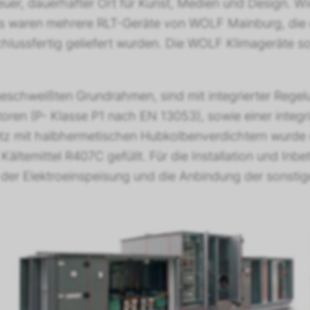
euer, dauerhafter Ort für Kunst, Medien und Design. Wi
s waren mehrere RLT-Geräte von WOLF Mainburg, die 
hlussfertig geliefert wurden. Die WOLF Klimageräte so
geschweißten Grundrahmen, sind mit integrierter Rege
en (P- Klasse P1 nach EN 13053), sowie einer integri
atz mit halbhermetischen Hubkolbenverdichtern wurde e
ltemittel R407C gefüllt. Für die Installation und Inb
n der Elektroeinspeisung und die Anbindung der sonsti