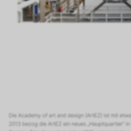
Die Academy of art and design (ArtEZ) ist mit etw
2013 bezog die ArtEZ ein neues „Hauptquartier“ i