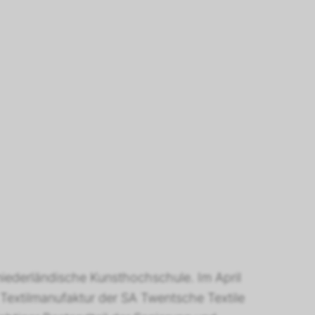
ft 38.140 m³/h
ft 31.740 m³/h
tationswärmetauscher
wärmetauscher
11 kW
niederländische Kunsthochschule. Im April
Textilmanufaktur der SA Twentsche Textile