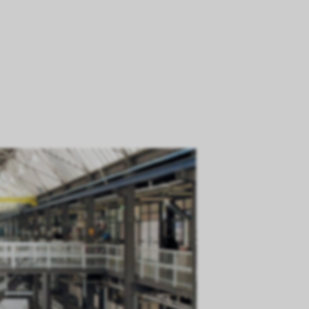
Kurzinf
Motto:
Künstleris
Interaktion
Gründung:
2006
Trägerschaft:
Ar
Studenten:
350-
Die Anla