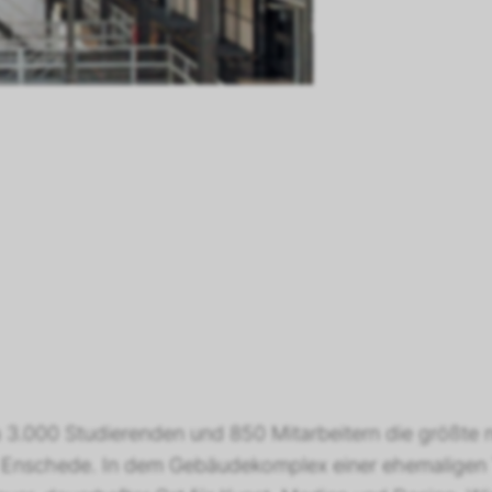
Luftmenge:
gesamt Zulu
gesamt Ablu
WRG-System:
Ro
WRG:
Rotations
WRG-Leistung:
3
a 3.000 Studierenden und 850 Mitarbeitern die größte 
n Enschede. In dem Gebäudekomplex einer ehemaligen 