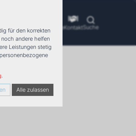
Suche
ools
Unternehmen
Karriere
Kontakt
ig für den korrekten
d noch andere helfen
ere Leistungen stetig
e, personenbezogene
(ARTEZ)
g
.
en
Alle zulassen