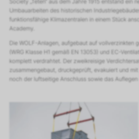
Society „Teten“ aus dem Jahre 1915 entstand ein n
Umbauarbeiten des historischen Industriegebäude
funktionsfähige Klimazentralen in einem Stück ansc
Academy.
Die WOLF-Anlagen, aufgebaut auf vollverzinkten 
(WRG Klasse H1 gemäß EN 13053) und EC-Ventilator
komplett verdrahtet. Der zweikreisige Verdichters
zusammengebaut, druckgeprüft, evakuiert und mit Kä
noch der luftseitige Anschluss sowie das Auflege