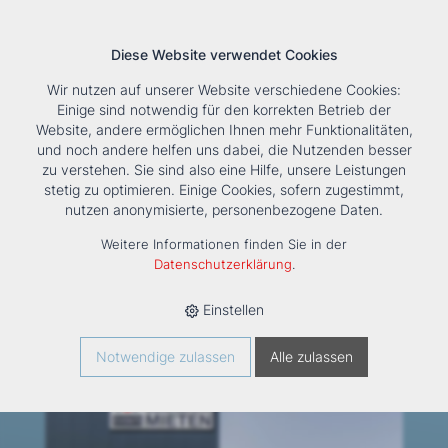
Diese Website verwendet Cookies
Wir nutzen auf unserer Website verschiedene Cookies:
Einige sind notwendig für den korrekten Betrieb der
Website, andere ermöglichen Ihnen mehr Funktionalitäten,
und noch andere helfen uns dabei, die Nutzenden besser
Suche
Tools
Unternehmen
Karriere
Kontakt
zu verstehen. Sie sind also eine Hilfe, unsere Leistungen
stetig zu optimieren. Einige Cookies, sofern zugestimmt,
HOME
›
NEWS
›
TOP EVENTS
nutzen anonymisierte, personenbezogene Daten.
TOP EVENTS
Weitere Informationen finden Sie in der
Datenschutzerklärung
.
Einstellen
Rüdtligen, Schweiz
Notwendige zulassen
Alle zulassen