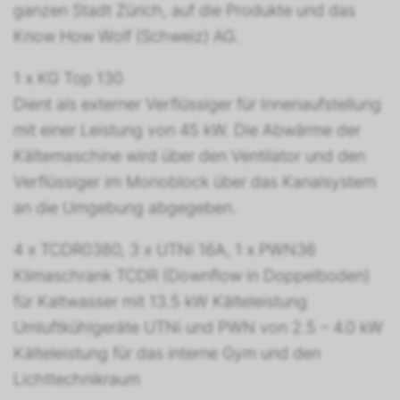
ganzen Stadt Zürich, auf die Produkte und das
Know How Wolf (Schweiz) AG.
1 x KG Top 130
Dient als externer Verflüssiger für Innenaufstellung
mit einer Leistung von 45 kW. Die Abwärme der
Kältemaschine wird über den Ventilator und den
Verflüssiger im Monoblock über das Kanalsystem
an die Umgebung abgegeben.
4 x TCDR0380, 3 x UTNi 16A, 1 x PWN36
Klimaschrank TCDR (Downflow in Doppelboden)
für Kaltwasser mit 13.5 kW Kälteleistung
Umluftkühlgeräte UTNi und PWN von 2.5 – 4.0 kW
Kälteleistung für das interne Gym und den
Lichttechnikraum