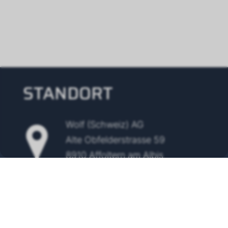
STANDORT
Wolf (Schweiz) AG
Alte Obfelderstrasse 59
8910 Affoltern am Albis
Tel.
+41 43 500 48 00
info@wolf-klimatechnik.ch