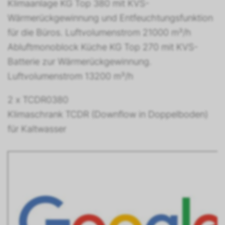
Klimaanlage KG Top 380 mit KVS-
Wärmerückgewinnung und Entfeuchtungsfunktion
für die Büros. Luftvolumenstrom 21000 m³/h
Abluftmonoblock Küche KG Top 270 mit KVS-
Batterie zur Wärmerückgewinnung.
Luftvolumenstrom 13200 m³/h
2 x TCDR0380
Klimaschrank TCDR (Downflow in Doppelboden)
für Kaltwasser