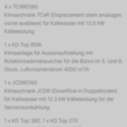
4 x TCXR0380
Klimaschrank TCxR (Displacement oben ansaugen,
vorne ausblase) für Kaltwasser mit 13.5 kW
Kälteleistung
1 x KG Top 85W
Klimaanlage für Aussenaufstellung mit
Rotationswärmetauscher für die Büros im 5. Und 6.
Stock. Luftvolumenstrom 4000 m³/h
1 x JCDR0160
Klimaschrank JCDR (Downflow in Doppelboden)
für Kaltwasser mit 12.3 kW Kälteleistung für die
Serverraumkühlung.
1 x KG Top 380, 1 x KG Top 270