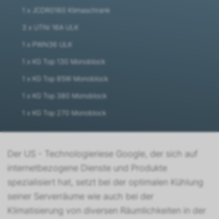
1 x JCDR0160 Klimaschrank
3 x UTNi 16A ULK
1 x PWN36 ULK
1 x KG Top 130 Monoblock
1 x KG Top 85W Monoblock
1 x KG Top 380 Monoblock
1 x KG Top 270 Monoblock
Der US - Technologieriese Google, der sich auf
internetbezogene Dienste und Produkte
spezialisiert hat, setzt bei der optimalen Kühlung
seiner Serverräume wie auch bei der
Klimatisierung von diversen Räumlichkeiten in der