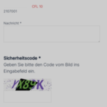
CFL 10
2107001
Nachricht *
Sicherheitscode *
Geben Sie bitte den Code vom Bild ins
Eingabefeld ein.