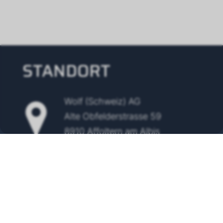
STANDORT
Wolf (Schweiz) AG
Alte Obfelderstrasse 59
8910 Affoltern am Albis
Tel.
+41 43 500 48 00
info@wolf-klimatechnik.ch