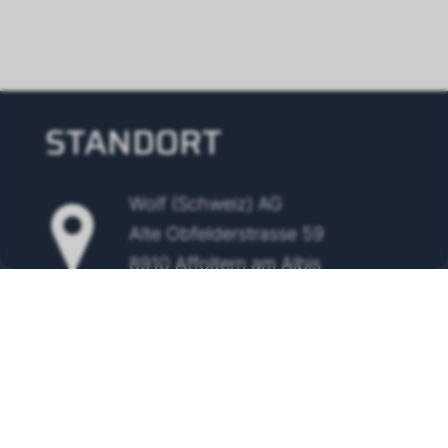
STANDORT
Wolf (Schweiz) AG
Alte Obfelderstrasse 59
8910 Affoltern am Albis
Tel.
+41 43 500 48 00
info@wolf-klimatechnik.ch