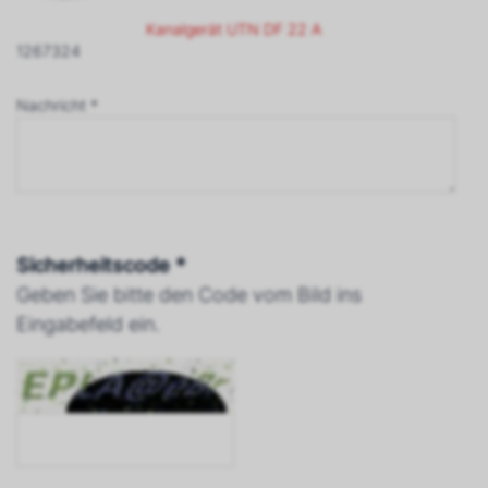
Kanalgerät UTN DF 22 A
1267324
Nachricht *
Sicherheitscode *
Geben Sie bitte den Code vom Bild ins
Eingabefeld ein.