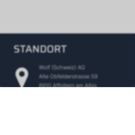
STANDORT
Wolf (Schweiz) AG
Alte Obfelderstrasse 59
8910 Affoltern am Albis
Tel.
+41 43 500 48 00
info@wolf-klimatechnik.ch