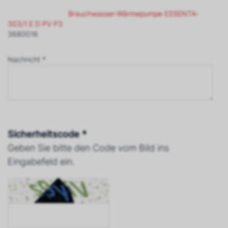
Brauchwasser-Wärmepumpe ESSENTA-
303/1 E D PV P3
3680016
Nachricht *
Sicherheitscode *
Geben Sie bitte den Code vom Bild ins
Eingabefeld ein.