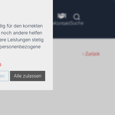
Suche
ools
Unternehmen
Karriere
Kontakt
ig für den korrekten
d noch andere helfen
ere Leistungen stetig
e, personenbezogene
‹ Zurück
g
.
en
Alle zulassen