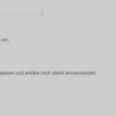
 ein.
elesen und erkläre mich damit einverstanden.