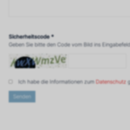
Sicherheitscode *
Geben Sie bitte den Code vom Bild ins Eingabefeld
Ich habe die Informationen zum
Datenschutz
g