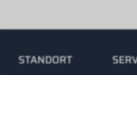
STANDORT
SERV
Wolf (Schweiz) AG
24/
Alte Obfelderstrasse
+41
59
8910 Affoltern am Albis
Tel.
+41 43 500 48 00