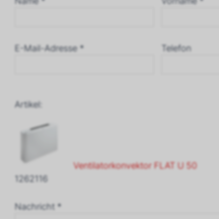
Name *
Vorname *
E-Mail-Adresse *
Telefon
Artikel:
Ventilatorkonvektor FLAT U 50
1262116
Nachricht *