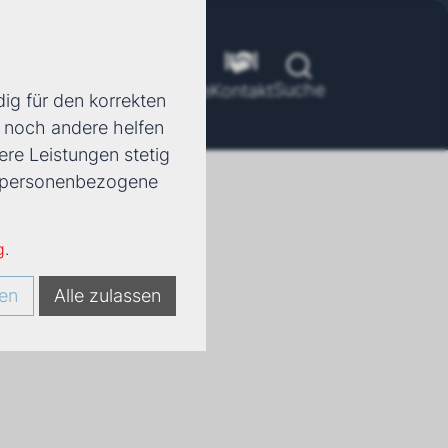
Suche
ools
Unternehmen
Karriere
Kontakt
ig für den korrekten
d noch andere helfen
ere Leistungen stetig
e, personenbezogene
g
.
en
Alle zulassen