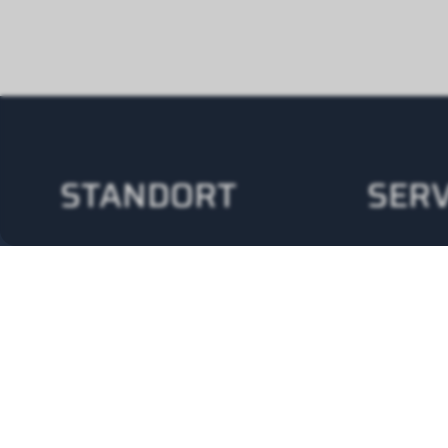
STANDORT
SERV
Wolf (Schweiz) AG
24/
Alte Obfelderstrasse
+41
59
8910 Affoltern am Albis
Tel.
+41 43 500 48 00