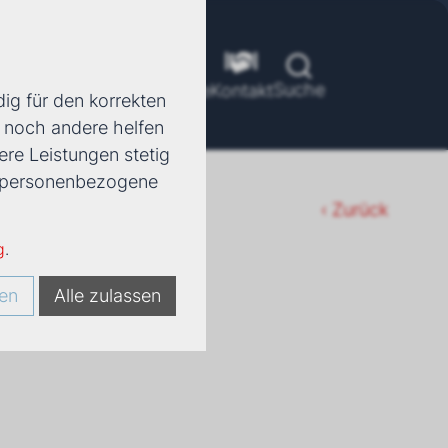
Suche
ools
Unternehmen
Karriere
Kontakt
ig für den korrekten
d noch andere helfen
ere Leistungen stetig
e, personenbezogene
‹ Zurück
g
.
en
Alle zulassen