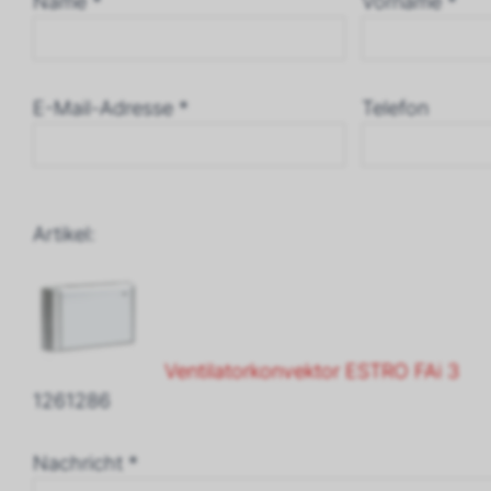
Name *
Vorname *
E-Mail-Adresse *
Telefon
Artikel:
Ventilatorkonvektor ESTRO FAi 3
1261286
Nachricht *