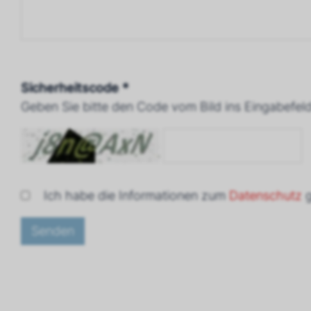
Sicherheitscode *
Geben Sie bitte den Code vom Bild ins Eingabefeld
Ich habe die Informationen zum
Datenschutz
g