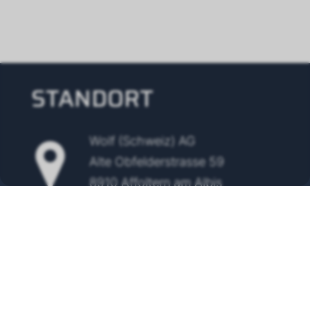
STANDORT
Wolf (Schweiz) AG
Alte Obfelderstrasse 59
8910 Affoltern am Albis
Tel.
+41 43 500 48 00
info@wolf-klimatechnik.ch