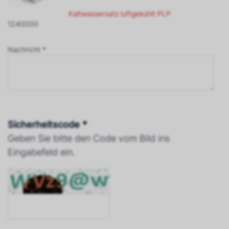
Kaltwassersatz luftgekühlt PLP
1240000
Nachricht *
Sicherheitscode *
Geben Sie bitte den Code vom Bild ins
Eingabefeld ein.