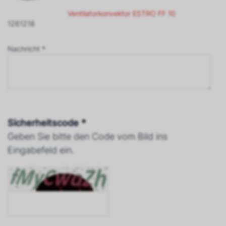
Ventilatorkonvektor ESTRO FF 10
1261218
Nachricht *
Sicherheitscode *
Geben Sie bitte den Code vom Bild ins
Eingabefeld ein.