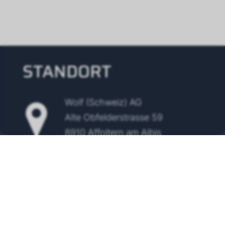
STANDORT
Wolf (Schweiz) AG
Alte Obfelderstrasse 59
8910 Affoltern am Albis
Tel.
+41 43 500 48 00
info@wolf-klimatechnik.ch