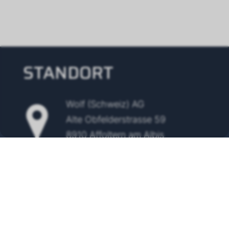
STANDORT
Wolf (Schweiz) AG
Alte Obfelderstrasse 59
8910 Affoltern am Albis
Tel.
+41 43 500 48 00
info@wolf-klimatechnik.ch