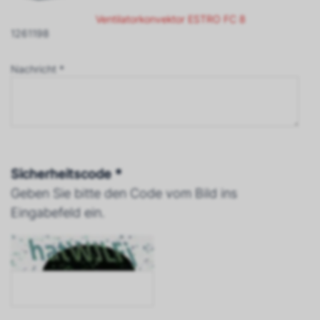
Ventilatorkonvektor ESTRO FC 8
1261198
Nachricht *
Sicherheitscode *
Geben Sie bitte den Code vom Bild ins
Eingabefeld ein.