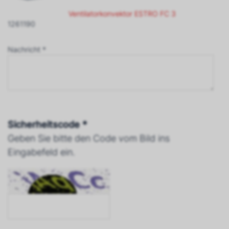
Ventilatorkonvektor ESTRO FC 3
1261190
Nachricht *
Sicherheitscode *
Geben Sie bitte den Code vom Bild ins
Eingabefeld ein.