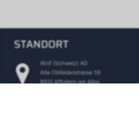
STANDORT
Wolf (Schweiz) AG
Alte Obfelderstrasse 59
8910 Affoltern am Albis
Tel.
+41 43 500 48 00
info@wolf-klimatechnik.ch