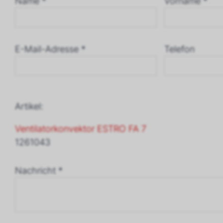
Name *
Vorname *
E-Mail-Adresse *
Telefon
Artikel:
Ventilatorkonvektor ESTRO FA 7
1261043
Nachricht *