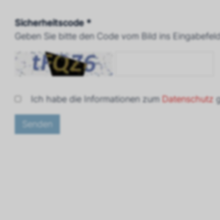
Sicherheitscode *
Geben Sie bitte den Code vom Bild ins Eingabefeld
Ich habe die Informationen zum
Datenschutz
g