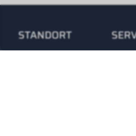
STANDORT
SERV
Wolf (Schweiz) AG
24/
Alte Obfelderstrasse
+41
59
8910 Affoltern am Albis
Tel.
+41 43 500 48 00
info@wolf-
klimatechnik.ch