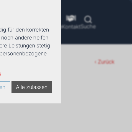
Suche
ools
Unternehmen
Karriere
Kontakt
ig für den korrekten
d noch andere helfen
ere Leistungen stetig
e, personenbezogene
‹ Zurück
g
.
en
Alle zulassen