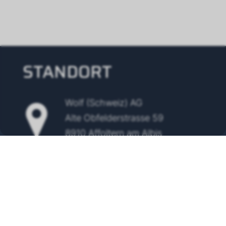
STANDORT
Wolf (Schweiz) AG
Alte Obfelderstrasse 59
8910 Affoltern am Albis
Tel.
+41 43 500 48 00
info@wolf-klimatechnik.ch