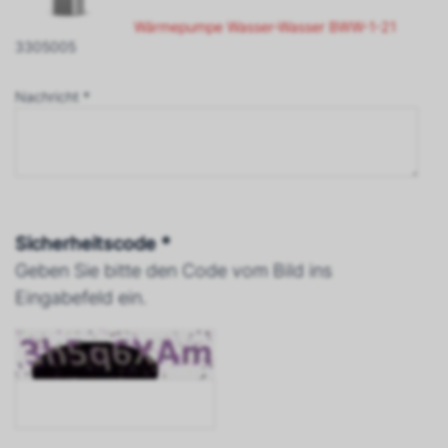
Wärmepumpe Wasser-Wasser BWW-1-21
3305005
Nachricht *
Sicherheitscode *
Geben Sie bitte den Code vom Bild ins
Eingabefeld ein.