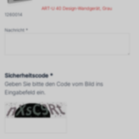
ART-U 40 Design-Wandgerät, Grau
1260014
Nachricht *
Sicherheitscode *
Geben Sie bitte den Code vom Bild ins
Eingabefeld ein.