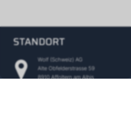
STANDORT
Wolf (Schweiz) AG
Alte Obfelderstrasse 59
8910 Affoltern am Albis
Tel.
+41 43 500 48 00
info@wolf-klimatechnik.ch