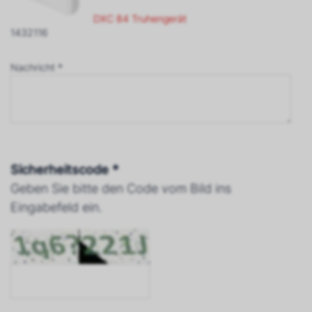
DXC 84 Truhengerät
1432116
Nachricht *
Sicherheitscode *
Geben Sie bitte den Code vom Bild ins
Eingabefeld ein.