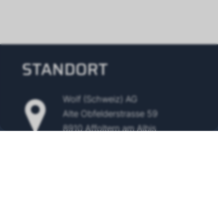
STANDORT
Wolf (Schweiz) AG
Alte Obfelderstrasse 59
8910 Affoltern am Albis
Tel.
+41 43 500 48 00
info@wolf-klimatechnik.ch