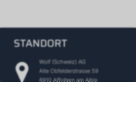
STANDORT
Wolf (Schweiz) AG
Alte Obfelderstrasse 59
8910 Affoltern am Albis
Tel.
+41 43 500 48 00
info@wolf-klimatechnik.ch