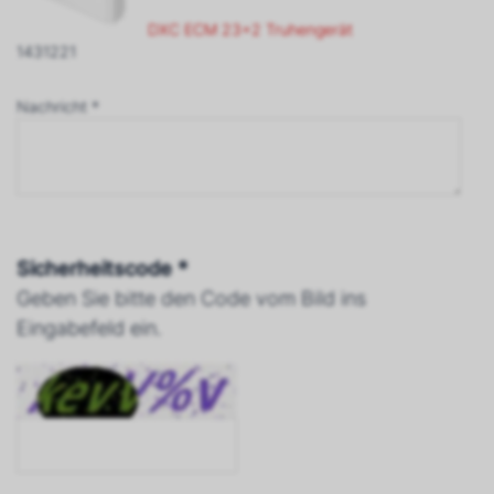
DXC ECM 23+2 Truhengerät
1431221
Nachricht *
Sicherheitscode *
Geben Sie bitte den Code vom Bild ins
Eingabefeld ein.