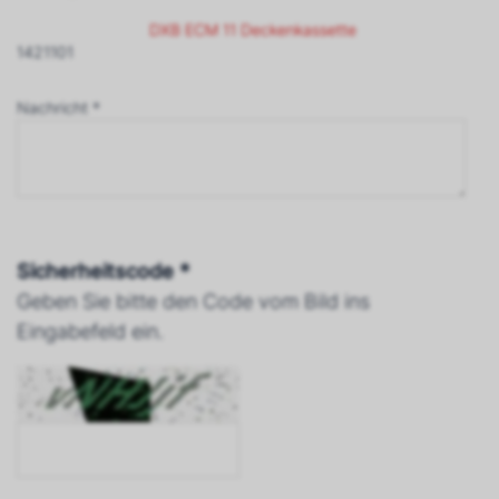
DXB ECM 11 Deckenkassette
1421101
Nachricht *
Sicherheitscode *
Geben Sie bitte den Code vom Bild ins
Eingabefeld ein.