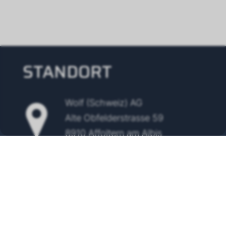
STANDORT
Wolf (Schweiz) AG
Alte Obfelderstrasse 59
8910 Affoltern am Albis
Tel.
+41 43 500 48 00
info@wolf-klimatechnik.ch