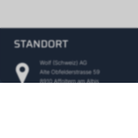
STANDORT
Wolf (Schweiz) AG
Alte Obfelderstrasse 59
8910 Affoltern am Albis
Tel.
+41 43 500 48 00
info@wolf-klimatechnik.ch