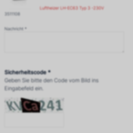
Luftheizer LH-EC63 Typ 3 -230V
3511108
Nachricht *
Sicherheitscode *
Geben Sie bitte den Code vom Bild ins
Eingabefeld ein.