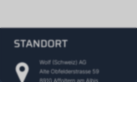
STANDORT
Wolf (Schweiz) AG
Alte Obfelderstrasse 59
8910 Affoltern am Albis
Tel.
+41 43 500 48 00
info@wolf-klimatechnik.ch