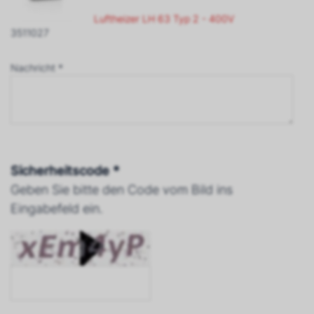
Luftheizer LH 63 Typ 2 - 400V
3511027
Nachricht *
Sicherheitscode *
Geben Sie bitte den Code vom Bild ins
Eingabefeld ein.